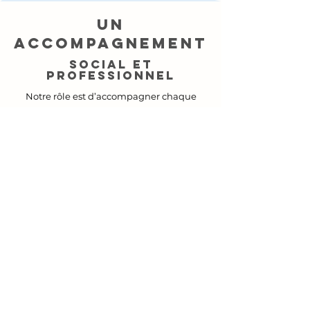
un
accompagnement
social et
professionnel
Notre rôle est d’accompagner chaque
personne inscrite à l’association vers
l’emploi durable.
Des entretiens
individuels
réguliers
Pour :
vous aider dans votre recherche d’emploi et
travailler votre projet professionnel,
lever les freins périphériques à l’emploi,